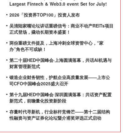
Largest Fintech & Web3.0 event Set for July!
2026「投资界TOP100」投资人发布
吴清陆家嘴论坛讲话重磅信号：商业不动产REITs项目
正式登场，撬动长期资本盛宴！
两份重磅文件提及，上海冲刺全球资管中心，“家
办”角色不可或缺！
第二十届HED中国峰会·上海圆满落幕，共话AI机遇与
财富管理新范式
锻造企业财务韧性，护航企业高质量发展——上市公
司CFO中国峰会2025盛大召开
第十九届HED中国峰会·深圳圆满落幕：共话资产配置
新范式，前瞻量化投资新阶段
存量时代寻新机，行业标杆竞锋芒——第十二届结构
性融资与资产证券化论坛暨介甫奖评选正式启动