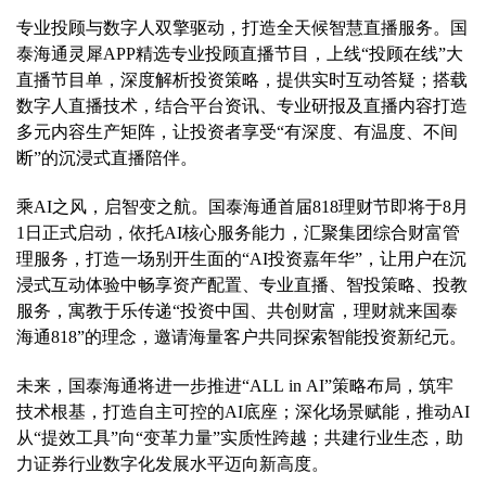
专业投顾与数字人双擎驱动，打造全天候智慧直播服务。国
泰海通灵犀APP精选专业投顾直播节目，上线“投顾在线”大
直播节目单，深度解析投资策略，提供实时互动答疑；搭载
数字人直播技术，结合平台资讯、专业研报及直播内容打造
多元内容生产矩阵，让投资者享受“有深度、有温度、不间
断”的沉浸式直播陪伴。
乘AI之风，启智变之航。国泰海通首届818理财节即将于8月
1日正式启动，依托AI核心服务能力，汇聚集团综合财富管
理服务，打造一场别开生面的“AI投资嘉年华”，让用户在沉
浸式互动体验中畅享资产配置、专业直播、智投策略、投教
服务，寓教于乐传递“投资中国、共创财富，理财就来国泰
海通818”的理念，邀请海量客户共同探索智能投资新纪元。
未来，国泰海通将进一步推进“ALL in AI”策略布局，筑牢
技术根基，打造自主可控的AI底座；深化场景赋能，推动AI
从“提效工具”向“变革力量”实质性跨越；共建行业生态，助
力证券行业数字化发展水平迈向新高度。