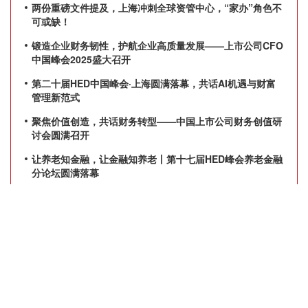
两份重磅文件提及，上海冲刺全球资管中心，“家办”角色不
可或缺！
锻造企业财务韧性，护航企业高质量发展——上市公司CFO
中国峰会2025盛大召开
第二十届HED中国峰会·上海圆满落幕，共话AI机遇与财富
管理新范式
聚焦价值创造，共话财务转型——中国上市公司财务创值研
讨会圆满召开
让养老知金融，让金融知养老丨第十七届HED峰会养老金融
分论坛圆满落幕
产品服务
关于我们
活动
我们是谁
数字媒体平台
我们的影响力