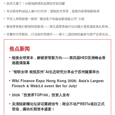
杭州又爆了！AI落地跨境和品牌的空前启蒙
专访易有料创始人兼CEO代洋：拥抱技术变革，迎接内容营销新格局
平安人寿荣获第一财经 “最佳客户体验创新保险公司”大奖
聚焦零售银行数智转型新局——第五届零售银行论坛暨介甫奖颁奖典礼即将启幕
存量时代寻新机，行业标杆竞锋芒——第十二届结构性融资与资产证券化论坛暨介甫奖评选正式启动
焦点新闻
链接全球资本，解锁资管新方向——第四届HED亚洲峰会香
港圆满落幕
“智联全球 根筑苏州”AI生态研究分享会于苏州隆重举办
Wiki Finance Expo Hong Kong 2026: Asia's Largest
Fintech & Web3.0 event Set for July!
2026「投资界TOP100」投资人发布
吴清陆家嘴论坛讲话重磅信号：商业不动产REITs项目正式
登场，撬动长期资本盛宴！