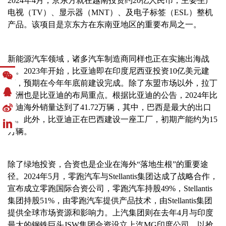
2024
年
4
月，京东方就在越南投资约
20
亿人民币，主要生产
电视（
TV
）、显示器（
MNT
）、及电子标签（
ESL
）整机
产品。该项目是京东方在东南亚地区的重要布局之一。
新能源汽车领域，诸多汽车制造商同样也正在实施出海战
略。
2023
年开始，比亚迪即在印度尼西亚投资
10
亿美元建
厂，预期在今年年底前建设完成。除了东盟市场以外，拉丁
美洲也是比亚迪的布局重点。根据比亚迪的公告，
2024
年比
亚迪海外销量达到了
41.72
万辆，其中，巴西是最大的出口
地。此外，比亚迪正在巴西建设一座工厂，初期产能约为
15
万辆。
除了绿地投资，合资也是企业在海外
“落地生根”的重要途
径。
2024
年
5
月，零跑汽车与
Stellantis
集团达成了战略合作，
宣布成立零跑国际合资公司，零跑汽车持股
49%
，
Stellantis
集团持股
51%
，由零跑汽车提供产品技术，由
Stellantis
集团
提供全球市场资源和影响力。上汽集团则在去年
4
月与印度
最大的钢铁巨头
JSW
集团合资设立上汽
MG
印度公司，以抢