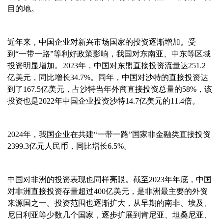
目的地。
近年来，中国企业对新兴市场国家的投资逐渐增加。受
到
“一带一路”等利好政策影响，我国对东南亚、中东等区域
投资明显增加。
2023
年，中国对东盟直接投资流量达
251.2
亿美元，同比增长
34.7%
。同年，中国对沙特的直接投资达
到了
167.5
亿美元，占沙特当年外商直接投资总量的
58%
，该
投资也是
2022
年中国企业投资沙特
14.7
亿美元的
11.4
倍。
2024
年，我国企业在共建“一带一路”国家非金融类直接投资
2399.3
亿元人民币，同比增长
6.5%
。
中国对非洲的投资表现也同样亮眼。截至
2023
年年底，中国
对非洲直接投资存量超过
400
亿美元，是非洲最主要的外资
来源国之一。投资范围也逐渐扩大，从早期的南非、埃及、
尼日利亚等少数几个国家，逐步扩展到肯尼亚、坦桑尼亚、