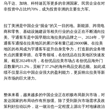
乌干达、加纳、科特迪瓦等更多的非洲国家。民营企业在对
非投资中占比约
70%
，成为投资非洲的主要生力军。
拉丁美洲是中国企业
“掘金”的又一目的地。新能源、跨境电
商和零售、基础设施建设等相关行业的企业正在不断涌向拉
美。宇通客车是中国早期出海拉美的品牌之一。
2024
年，宇
通客车通报在拉美地区的累计保有量已超
28000
辆。在拉美
地区的布局成为宇通客车提升自身竞争力，打造新的业务增
长点的重要举措。在零售领域，名创优品在拉美地区快速发
展。截至
2024
年
6
月，名创优品拉美市场占名创优品海外门
店数量约
21.2%
，贡献了
37.2%
的海外商品交易总额。如此成
绩不仅显示出中国企业强大的盈利能力，更反映出拉美等新
兴市场的巨大潜力。
整体来看，越来越多的中国企业正在积极布局新兴市场，对
发达国家的布局动作有所放缓。除了受到新兴市场需求及政
策利好拉动以外，这一做法也一定程度上源出于对地缘政治