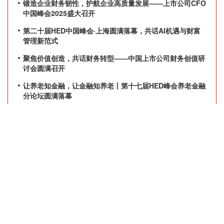
锻造企业财务韧性，护航企业高质量发展——上市公司CFO
中国峰会2025盛大召开
第二十届HED中国峰会·上海圆满落幕，共话AI机遇与财富
管理新范式
聚焦价值创造，共话财务转型——中国上市公司财务创值研
讨会圆满召开
让养老知金融，让金融知养老丨第十七届HED峰会养老金融
分论坛圆满落幕
产品服务
关于我们
活动
我们是谁
数字媒体平台
我们的影响力
我们的客户及合作伙伴
加入我们