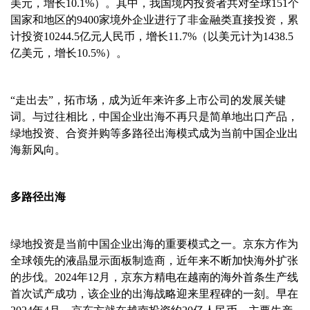
美元，增长
10.1%
）。其中，我国境内投资者共对全球
151
个
国家和地区的
9400
家境外企业进行了非金融类直接投资，累
计投资
10244.5
亿元人民币，增长
11.7%
（以美元计为
1438.5
亿美元，增长
10.5%
）。
“走出去”，拓市场，成为近年来许多上市公司的发展关键
词。与过往相比，中国企业出海不再只是简单地出口产品，
绿地投资、合资并购等多路径出海模式成为当前中国企业出
海新风向。
多路径出海
绿地投资是当前中国企业出海的重要模式之一。京东方作为
全球领先的液晶显示面板制造商，近年来不断加快海外扩张
的步伐。
2024
年
12
月，京东方精电在越南的海外首条生产线
首次试产成功，该企业的出海战略迎来里程碑的一刻。早在