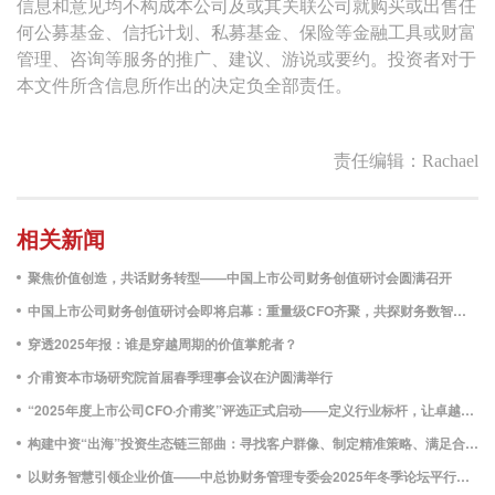
信息和意见均不构成本公司及或其关联公司就购买或出售任
何公募基金、信托计划、私募基金、保险等金融工具或财富
管理、咨询等服务的推广、建议、游说或要约。投资者对于
本文件所含信息所作出的决定负全部责任。
责任编辑：Rachael
相关新闻
聚焦价值创造，共话财务转型——中国上市公司财务创值研讨会圆满召开
中国上市公司财务创值研讨会即将启幕：重量级CFO齐聚，共探财务数智化与价值创造新路径
穿透2025年报：谁是穿越周期的价值掌舵者？
介甫资本市场研究院首届春季理事会议在沪圆满举行
“2025年度上市公司CFO·介甫奖”评选正式启动——定义行业标杆，让卓越被看见
构建中资“出海”投资生态链三部曲：寻找客户群像、制定精准策略、满足合规运营
以财务智慧引领企业价值——中总协财务管理专委会2025年冬季论坛平行研讨会“CFO洞见未来”成功举办