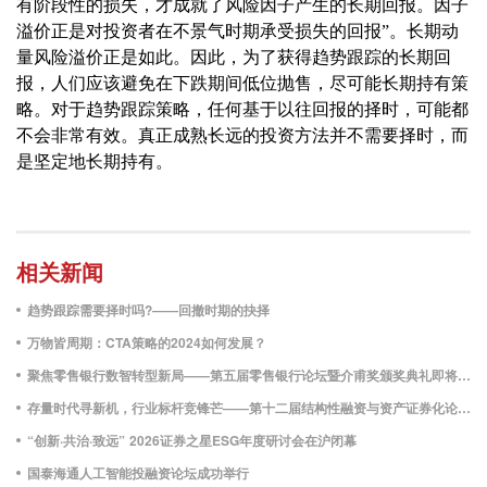
有阶段性的损失，才成就了风险因子产生的长期回报。因子
溢价正是对投资者在不景气时期承受损失的回报”。长期动
量风险溢价正是如此。因此，为了获得趋势跟踪的长期回
报，人们应该避免在下跌期间低位抛售，尽可能长期持有策
略。对于趋势跟踪策略，任何基于以往回报的择时，可能都
不会非常有效。真正成熟长远的投资方法并不需要择时，而
是坚定地长期持有。
相关新闻
趋势跟踪需要择时吗?——回撤时期的抉择
万物皆周期：CTA策略的2024如何发展？
聚焦零售银行数智转型新局——第五届零售银行论坛暨介甫奖颁奖典礼即将启幕
存量时代寻新机，行业标杆竞锋芒——第十二届结构性融资与资产证券化论坛暨介甫奖评选正式启动
“创新·共治·致远” 2026证券之星ESG年度研讨会在沪闭幕
国泰海通人工智能投融资论坛成功举行