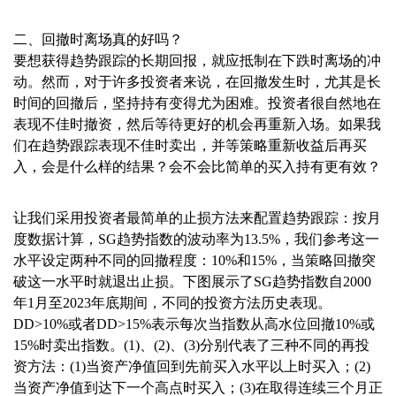
二、回撤时离场真的好吗？
要想获得趋势跟踪的长期回报，就应抵制在下跌时离场的冲
动。然而，对于许多投资者来说，在回撤发生时，尤其是长
时间的回撤后，坚持持有变得尤为困难。投资者很自然地在
表现不佳时撤资，然后等待更好的机会再重新入场。如果我
们在趋势跟踪表现不佳时卖出，并等策略重新收益后再买
入，会是什么样的结果？会不会比简单的买入持有更有效？
让我们采用投资者最简单的止损方法来配置趋势跟踪：按月
度数据计算，SG趋势指数的波动率为13.5%，我们参考这一
水平设定两种不同的回撤程度：10%和15%，当策略回撤突
破这一水平时就退出止损。下图展示了SG趋势指数自2000
年1月至2023年底期间，不同的投资方法历史表现。
DD>10%或者DD>15%表示每次当指数从高水位回撤10%或
15%时卖出指数。(1)、(2)、(3)分别代表了三种不同的再投
资方法：(1)当资产净值回到先前买入水平以上时买入；(2)
当资产净值到达下一个高点时买入；(3)在取得连续三个月正