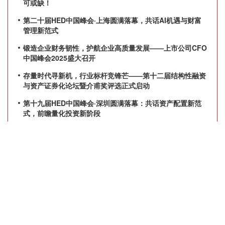
可或缺！
第二十届HED中国峰会·上海圆满落幕，共话AI机遇与财富
管理新范式
锻造企业财务韧性，护航企业高质量发展——上市公司CFO
中国峰会2025盛大召开
存量时代寻新机，行业标杆竞锋芒——第十二届结构性融资
与资产证券化论坛暨介甫奖评选正式启动
第十九届HED中国峰会·深圳圆满落幕：共话资产配置新范
式，前瞻量化投资新阶段
产品服务
关于我们
活动
我们是谁
数字媒体平台
我们的影响力
我们的客户及合作伙伴