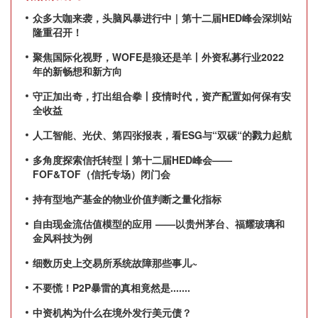
众多大咖来袭，头脑风暴进行中 | 第十二届HED峰会深圳站
隆重召开！
聚焦国际化视野，WOFE是狼还是羊丨外资私募行业2022
年的新畅想和新方向
守正加出奇，打出组合拳丨疫情时代，资产配置如何保有安
全收益
人工智能、光伏、第四张报表，看ESG与“双碳“的戮力起航
多角度探索信托转型丨第十二届HED峰会——
FOF&TOF（信托专场）闭门会
持有型地产基金的物业价值判断之量化指标
自由现金流估值模型的应用 ——以贵州茅台、福耀玻璃和
金风科技为例
细数历史上交易所系统故障那些事儿~
不要慌！P2P暴雷的真相竟然是.......
中资机构为什么在境外发行美元债？