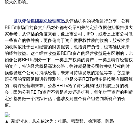
较大的影响。
世联评估集团副总经理陈迅
从评估机构的视角进行分享，公募
REITs市场目前多支产品对外都有公示相关的定价依据包括报告供大
家参考，从评估的角度来看，像上市公司，IPO，或者是上市公司做
一些资产的收并购，更多偏向于资产做股权性质的收购，股权性质
的收购依托于公司经营的财务报表，包括资产负债，也需确认未来
的经营收益。这个经营收益跟REITs资产的经营收益是有区别的，比
如像公募REITs划分一下，一类是产权类的资产，一类是特许经营权
的资产，特许经营权是高速公路，往往就是做公司收并购股权的时
候假设这个公司可持续经营，未来可持续发展的定位等等，它是按
照公司的无限延期进行预测的，但是公募REITs很多是按照有期限算
的，特许经营期来算。公募REITs给了评估机构很好拓展业务的机
会，因为公募REITs资产不管是首发还是扩募，每年对于资产的判断
定价都要做一个跟踪评估，也涉及到整个资产组去判断资产的价
值。
▲ 圆桌讨论，从左依次为：杜鹏、韩蕴哲、徐琍英、陈迅