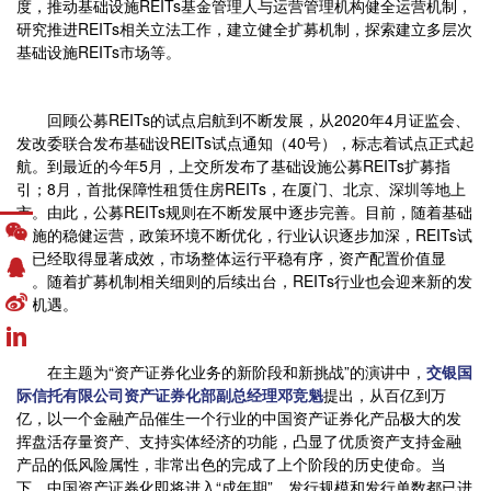
度，推动基础设施REITs基金管理人与运营管理机构健全运营机制，
研究推进REITs相关立法工作，建立健全扩募机制，探索建立多层次
基础设施REITs市场等。
回顾公募REITs的试点启航到不断发展，从2020年4月证监会、
发改委联合发布基础设REITs试点通知（40号），标志着试点正式起
航。到最近的今年5月，上交所发布了基础设施公募REITs扩募指
引；8月，首批保障性租赁住房REITs，在厦门、北京、深圳等地上
市。由此，公募REITs规则在不断发展中逐步完善。目前，随着基础
设施的稳健运营，政策环境不断优化，行业认识逐步加深，REITs试
点已经取得显著成效，市场整体运行平稳有序，资产配置价值显
现。随着扩募机制相关细则的后续出台，REITs行业也会迎来新的发
展机遇。
在主题为“资产证券化业务的新阶段和新挑战”的演讲中，
交银国
际信托有限公司资产证券化部副总经理邓竞魁
提出，从百亿到万
亿，以一个金融产品催生一个行业的中国资产证券化产品极大的发
挥盘活存量资产、支持实体经济的功能，凸显了优质资产支持金融
产品的低风险属性，非常出色的完成了上个阶段的历史使命。当
下，中国资产证券化即将进入“成年期”，发行规模和发行单数都已进