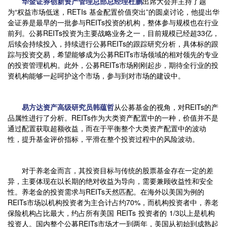
华金证券创新资产管理总部总经理杜鹏
出席大会并主持了题
为“权益市场低迷，RETIs 基金配置价值突出”的圆桌讨论，他提出华
金证券是最早的一批参与REITs投资的机构，整体参与规模也在行业
前列。公募REITs投资为主要战略业务之一，目前规模已经超33亿，
后续会持续投入，持续进行公募REITs的跟踪研究分析，具体标的跟
踪与投资交易，希望能够成为公募REITs市场领域的相对领先的专业
的投资管理机构。此外，公募REITs市场刚刚起步，期待全行业的投
资机构能够一起呵护这个市场，参与到对市场的建设中。
易方达资产高级研究员韩蕴哲
从公募基金的视角，对REITs的产
品属性进行了分析。REITs作为大类资产配置中的一种，价值并不是
通过配置获取超额收益，而在于平衡整个大类资产配置中的波动
性，提升基金评价指标，平滑在整个投资过程中的风险波动。
对于养老金而言，其投资目标与传统的股票基金存在一定的差
异，主要体现在以长期的绝对收益为导向，需要兼顾收益性和安全
性。养老金的投资需求与REITs天然匹配。在海外以美国为例的
REITs市场以机构投资者为主合计占约70%，而机构投资者中，养老
保险机构占比最大，约占所有美国 REITs 投资者的 1/3以上是机构
投资人。国内整个公募REITs市场才一到两年，美国从初始到成熟起