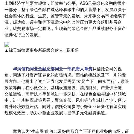
击到经济学的两大规律，即效率与公平。ABS只是绿色金融的很小
一部分，整个绿色金融在碳达峰和碳中和的大背景下，发展取决于
社会整体的行业、生态、监管背景的发展。未来碳交易市场继续下
沉，碳达峰、碳中和等下沉需求中的监管压力更大会落到基层企
业，碳交易市场一定腾飞，出现新的绿色金融产品继续服务于资产
证券化行业的发展。
▲锦天城律师事务所高级合伙人 奚乐乐
华润信托同业金融总部同业一部负责人章隽
从信托公司的视
角，阐述了对资产证券化的市场情况、面临的挑战以及下一步的发
展方向。他提出了资产证券化发展需要“立足当下，向实而行”，紧跟
政策导向，在小微企业、基础设施建设、清洁能源、产业供应链、
交通运输、高新技术等领域进一步深耕。在绿色金融与碳中和领域
中，进一步响应政策号召，聚焦光伏、风电等节能减排产业，逐步
提升环境效益评估。同时，信托公司参与小微企业证券化有望实现
规模化效应，助力小微企业发展，提供多元化融资渠道。
章隽认为“生态圈”能够非常好的形容当下证券化业务的市场，证