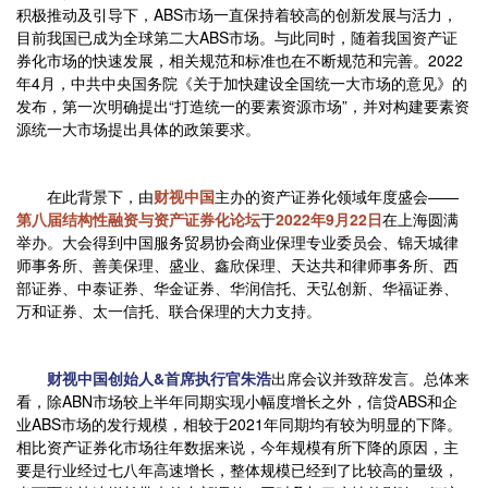
积极推动及引导下，ABS市场一直保持着较高的创新发展与活力，
目前我国已成为全球第二大ABS市场。
与此同时，随着我国资产证
券化市场的快速发展，相关规范和标准也在不断规范和完善。2022
年4月，中共中央国务院《关于加快建设全国统一大市场的意见》的
发布，第一次明确提出“打造统一的要素资源市场”，并对构建要素资
源统一大市场提出具体的政策要求。
在此背景下，由
财视中国
主办的资产证券化领域年度盛会——
第八届结构性融资与资产证券化论坛
于
2022年9月22日
在上海圆满
举办。大会得到中国服务贸易协会商业保理专业委员会、锦天城律
师事务所、善美保理、盛业、鑫欣保理、天达共和律师事务所、西
部证券、中泰证券、华金证券、华润信托、天弘创新、华福证券、
万和证券、太一信托、联合保理的大力支持。
财视中国创始人&首席执行官朱浩
出席会议并致辞发言。总体来
看，除ABN市场较上半年同期实现小幅度增长之外，信贷ABS和企
业ABS市场的发行规模，相较于2021年同期均有较为明显的下降。
相比资产证券化市场往年数据来说，今年规模有所下降的原因，主
要是行业经过七八年高速增长，整体规模已经到了比较高的量级，