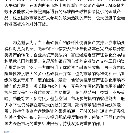
入平稳阶段。在国内所有市场上可以看到的金融产品中，ABS是为
数不多能够完全按照国际通行的标准向全球投资者提供的金融产
品，也是国际市场投资人参与的较为活跃的产品，极大促进了金融
行业高标准的对外开放。
邓竞魁认为，当下基础资产的多样性使得资产支持证券市场变
得相对更为复杂。随着银行业信贷资产证券化基本已完成聚焦分散
类资产的转化，企业类资产类型的丰富已经逼近资产证券化交易结
构承载范围的极限。交易所和银行间市场的企业资产支持工具的资
产覆盖极为广泛，一方面提升了优质资产融资的效率，另一方面风
险属性跨度较大的多种基础资产并存，也为市场的标准化和产品向
纵深发展带来了一定的困难。最后，他强调推动资产证券化市场不
断向前发展是一项长期持续的任务，完善的制度体系和市场基础设
施的建设是行业高质量发展的助推器，在产品结构、类型、业务策
略、功能等方面仍有很大创新空间，市场参与机构的管理能力、服
务水平也仍然存在着较大的提升空间。期待市场能持续向纵深发
展，维持优质资产盘活融资的渠道畅通，同时关注打通资产证券化
的整个业务链条，进一步提升规范程度和效率，使资产证券化作为
国内金融市场的重要组成部分，持续发挥更重要的作用。