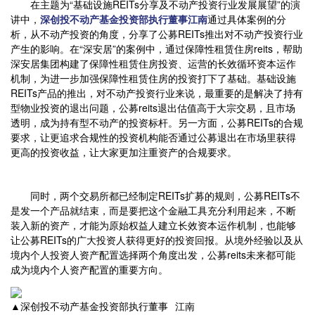
在主题为“基础设施REITs分享及不动产投资行业发展展望”的演
讲中，
深创投不动产基金投资部执行董事江南
通过具体案例的分
析，从不动产投资的角度，分享了公募REITs推出对不动产投资行业
产生的影响。在“深安居”的案例中，通过保障性租赁住房reits，帮助
深安居集团构建了保障性租赁住房投资、运营的长效循环资本运作
机制，为进一步加强保障性租赁住房的投资打下了基础。基础设施
REITs产品的推出，对不动产投资行业来说，最重要的是解决了持有
型物业投资的退出问题，公募reits退出估值高于大宗交易，且市场
透明，成为持有型不动产的投资标杆。另一方面，公募REITs的合规
要求，让更追求合规性的投资机构能否通过公募退出在市场里获得
更高的投资收益，让大家更加注重资产的合规要求。
同时，两个交易所都已经制定REITs扩募的规则，公募REITs不
是发一个产品就结束，而是要把这个金融工具充分利用起来，不断
装入新的资产，才能为原始权益人建立长效资本运作机制，也能够
让公募REITs的广大投资人获得更好的投资回报。从境外经验以及从
境内个人投资人资产配置选择两个角度出发，公募reits未来都可能
成为境内个人资产配置的重要方向。
▲深创投不动产基金投资部执行董事 江南