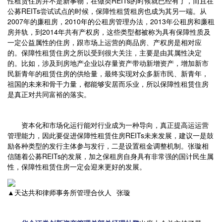
性租赁住房并不是新事物，在做类REITs的时候就已经有了，而且在
公募REITs尝试试点的时候，保障性租赁租房也成为其另一端。从
2007年的廉租房，2010年的公租房管理办法，2013年公租房和廉租
房并轨，到2014年共有产权房，这些类型都被称为具有保障性质及
一定公益属性的住房，跟市场上运营的商品房、产权房是相对应
的。保障性租赁住房之所以受到很大关注，主要是由其属性决定
的。比如，涉及到房地产企业以存量资产带动新增资产，增加新市
民新青年的租赁住房的供给量，最终实现对众多新市民、新青年，
祖国的未来和骨干力量，都能够安居而乐业，所以保障性租赁住房
是真正对共同富裕的落实。
资本化和市场化运行能对行业成为一种导向，真正提高运运营
管理能力，因此要促进保障性租赁住房REITs未来发展，建议一是鼓
励各种类型的发行主体参与发行，二是设置租金调整机制。张璇相
信随着公募REITs的发展，加之保租房自身具有非常强的国计民生属
性，保障性租赁住房一定会迎来更好的发展。
▲天达共和律师事务所管理合伙人 张璇