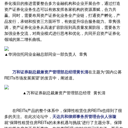
券化项目的推进需要整合多方金融机构和企业开展合作，通过打造
资产证券化业务生态可以有效发挥各家机构的资源禀赋，合力共
赢。同时，需要布局资产证券化业务全产业链，打通资产孵化，产
品发行，承销和投资三方面环节，有效提升综合服务能力。章隽强
调，资产证券化业务从高速扩容阶段到高质量发展阶段，需要各方
加强业务交流，对商业模式进行思考和优化，共同开启资产证券化
领域的第二增长曲线。
▲华润信托同业金融总部同业一部负责人 章隽
万和证券副总裁兼资产管理部总经理黄长清
在主题为“国内公募
REITs市场发展展望”的发言中，阐述道。
▲万和证券副总裁兼资产管理部总经理 黄长清
在REITs产品的整个体系中，保障性租赁住房REITs也得到了很
多的关注。在此次论坛中，
天达共和律师事务所管理合伙人张璇
就“保障性租赁住房REITs的未来机遇与挑战”进行了主题分享。保障