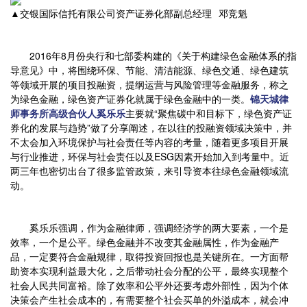
▲交银国际信托有限公司资产证券化部副总经理 邓竞魁
2016年8月份央行和七部委构建的《关于构建绿色金融体系的指
导意见》中，将围绕环保、节能、清洁能源、绿色交通、绿色建筑
等领域开展的项目投融资，提纲运营与风险管理等金融服务，称之
为绿色金融，绿色资产证券化就属于绿色金融中的一类。
锦天城律
师事务所高级合伙人奚乐乐
主要就“聚焦碳中和目标下，绿色资产证
券化的发展与趋势”做了分享阐述，在以往的投融资领域决策中，并
不太会加入环境保护与社会责任等内容的考量，随着更多项目开展
与行业推进，环保与社会责任以及ESG因素开始加入到考量中。近
两三年也密切出台了很多监管政策，来引导资本往绿色金融领域流
动。
奚乐乐强调，作为金融律师，强调经济学的两大要素，一个是
效率，一个是公平。绿色金融并不改变其金融属性，作为金融产
品，一定要符合金融规律，取得投资回报也是关键所在。一方面帮
助资本实现利益最大化，之后带动社会分配的公平，最终实现整个
社会人民共同富裕。除了效率和公平外还要考虑外部性，因为个体
决策会产生社会成本的，有需要整个社会买单的外溢成本，就会冲