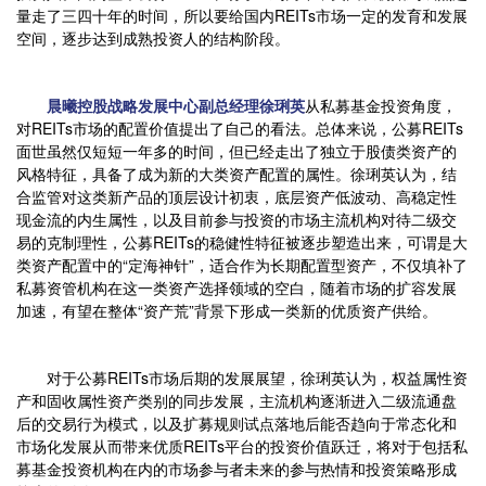
量走了三四十年的时间，所以要给国内REITs市场一定的发育和发展
空间，逐步达到成熟投资人的结构阶段。
晨曦控股战略发展中心副总经理徐琍英
从私募基金投资角度，
对REITs市场的配置价值提出了自己的看法。总体来说，公募REITs
面世虽然仅短短一年多的时间，但已经走出了独立于股债类资产的
风格特征，具备了成为新的大类资产配置的属性。徐琍英认为，结
合监管对这类新产品的顶层设计初衷，底层资产低波动、高稳定性
现金流的内生属性，以及目前参与投资的市场主流机构对待二级交
易的克制理性，公募REITs的稳健性特征被逐步塑造出来，可谓是大
类资产配置中的“定海神针”，适合作为长期配置型资产，不仅填补了
私募资管机构在这一类资产选择领域的空白，随着市场的扩容发展
加速，有望在整体“资产荒”背景下形成一类新的优质资产供给。
对于公募REITs市场后期的发展展望，徐琍英认为，权益属性资
产和固收属性资产类别的同步发展，主流机构逐渐进入二级流通盘
后的交易行为模式，以及扩募规则试点落地后能否趋向于常态化和
市场化发展从而带来优质REITs平台的投资价值跃迁，将对于包括私
募基金投资机构在内的市场参与者未来的参与热情和投资策略形成