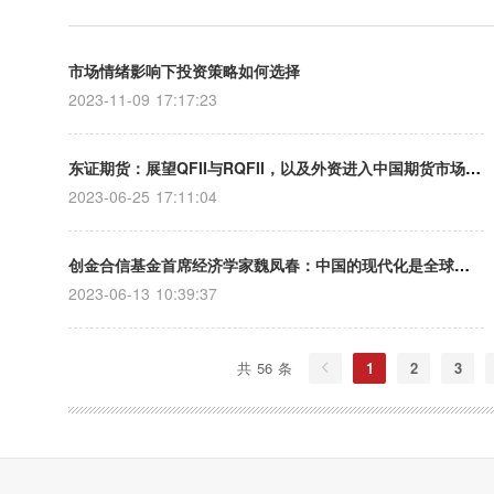
用、量化策略演进、财富管理转型等核心议题
展开深度对话，为亚洲金融生态的未来发展提
供了前瞻性指引。
市场情绪影响下投资策略如何选择
2023-11-09 17:17:23
东证期货：展望QFII与RQFII，以及外资进入中国期货市场的更多选择
2023-06-25 17:11:04
创金合信基金首席经济学家魏凤春：中国的现代化是全球新秩序的最大变量
2023-06-13 10:39:37
共 56 条
1
2
3