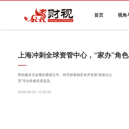
首页
视角
热点资讯
基金与财富管理
养老金融
证券
上海冲刺全球资管中心，“家办”角
财视系列活动
两份极具含金量的重磅文件，研究探索稳妥有序发展“家族办公
室”等业务被首度提及。
2026-06-23 10:55:36