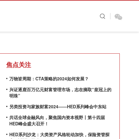
图看金融
财视原创
大咖时间
焦点关注
万物皆周期：CTA策略的2024如何发展？
兴证逐鹿百万亿元财富管理市场，志在摘取“皇冠上的
明珠”
另类投资与家族财富2024——HED系列峰会中东站
共话全球金融风向，聚焦国内资本视野丨第十四届
HED峰会盛大召开！
HED系列沙龙：大类资产风格轮动加快，保险资管探