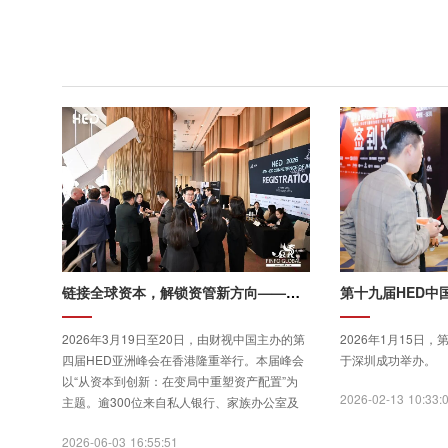
链接全球资本，解锁资管新方向——第四届HED亚洲峰会香港圆满落幕
2026年3月19日至20日，由财视中国主办的第
2026年1月15日
四届HED亚洲峰会在香港隆重举行。本届峰会
于深圳成功举办。
以“从资本到创新：在变局中重塑资产配置”为
2026-02-13 10:33:
主题。逾300位来自私人银行、家族办公室及
资产管理领域的决策者齐聚香港，50余位嘉宾
2026-06-03 16:55:51
围绕人民币国际化、跨境基金架构、AI技术应