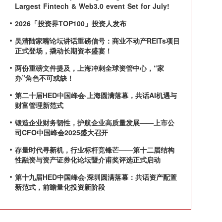
Largest Fintech & Web3.0 event Set for July!
2026「投资界TOP100」投资人发布
吴清陆家嘴论坛讲话重磅信号：商业不动产REITs项目
正式登场，撬动长期资本盛宴！
两份重磅文件提及，上海冲刺全球资管中心，“家
办”角色不可或缺！
第二十届HED中国峰会·上海圆满落幕，共话AI机遇与
财富管理新范式
锻造企业财务韧性，护航企业高质量发展——上市公
司CFO中国峰会2025盛大召开
存量时代寻新机，行业标杆竞锋芒——第十二届结构
性融资与资产证券化论坛暨介甫奖评选正式启动
第十九届HED中国峰会·深圳圆满落幕：共话资产配置
新范式，前瞻量化投资新阶段