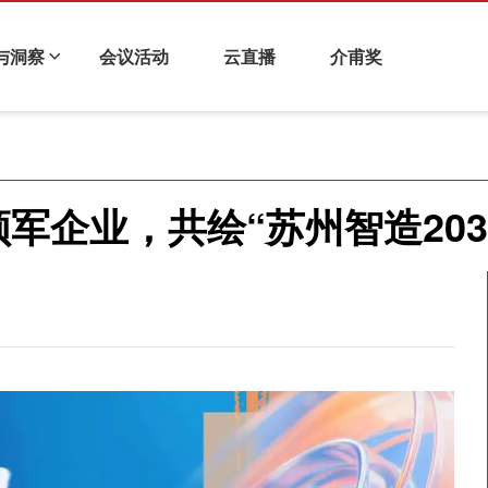
与洞察
会议活动
云直播
介甫奖
化与企业金融
科技金融
衍生品与风险管理
财视连线
军企业，共绘“苏州智造203